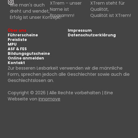
XTrem – unser
XTrem steht für
Wie man's auch
Name ist
Qualität,
dreht und wendet,
Programm!
Qualität ist XTrem!
Erfolg ist unser Konzept!
Über uns
Impressum
Führerscheine
Datenschutzerklärung
Preisliste
MPU
ASF & FES
Bildungsgutscheine
Online anmelden
Kontakt
Zur besseren Lesbarkeit verwenden wir die männliche
Form, sprechen jedoch alle Geschlechter sowie auch die
Geschlechtslosen an.
Copyright © 2026 | Alle Rechte vorbehalten | Eine
Webseite von
innomove