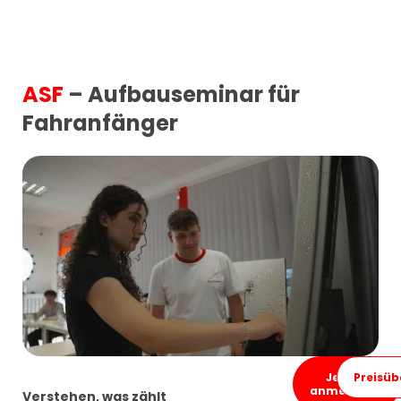
ASF
– Aufbauseminar für
Fahranfänger
Jetzt
Preisüb
anmelden
Verstehen, was zählt